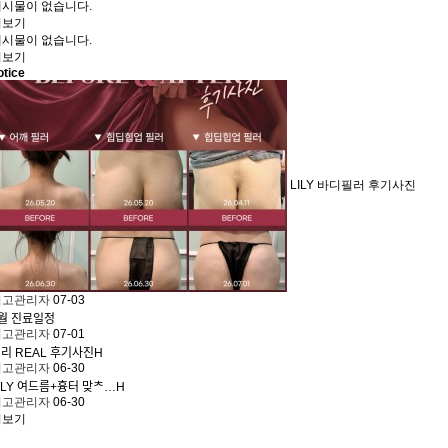
게시물이 없습니다.
더보기
게시물이 없습니다.
더보기
otice
LILY 바디필러 후기사진
최고관리자
07-03
ᅯᆯ 진료일정
최고관리자
07-01
ᅵᆯ리 REAL 후기사진
H
최고관리자
06-30
ILY 여드름+흉터 맞ᄎ…
H
최고관리자
06-30
더보기