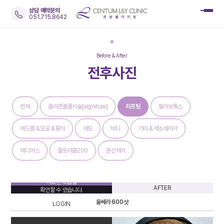
상담 예약문의
051.715.8642
Before & After
전후사진
전체
콜라겐볼륨시술[signiture]
리프팅
필러보톡스
여드름＆모공＆흉터
제모
바디
기미＆색소레이저
레디어스
울트라콜200
문신제거
로그인을 하시면
치료전 모습을
BEFORE
AFTER
확인할 수 있습니다.
울쎄라 600샷
LOGIN